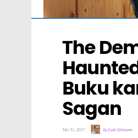
The De
Haunted 
Buku kar
Sagan
Mei 31, 2017
by Luki Ishwara