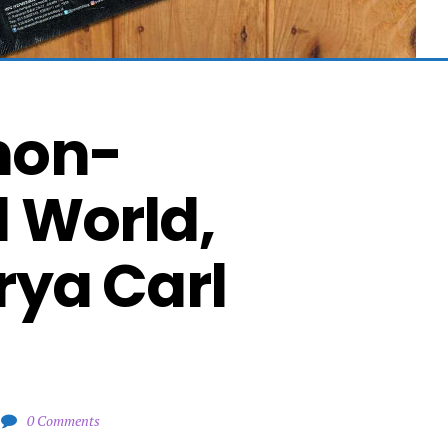
mon-
World, 
ya Carl 
0 Comments