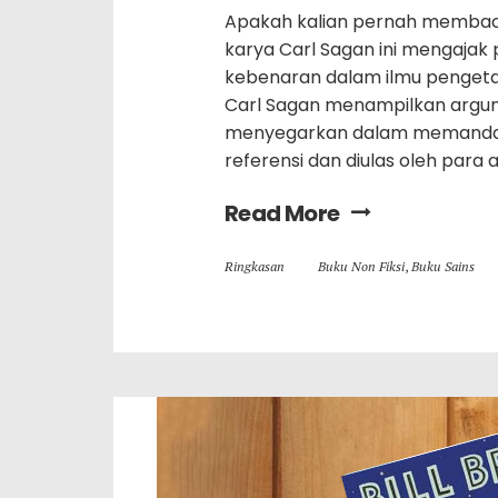
Apakah kalian pernah memba
karya Carl Sagan ini mengaja
kebenaran dalam ilmu pengetah
Carl Sagan menampilkan argu
menyegarkan dalam memandang du
referensi dan diulas oleh para
Read More
Ringkasan
Buku Non Fiksi
,
Buku Sains