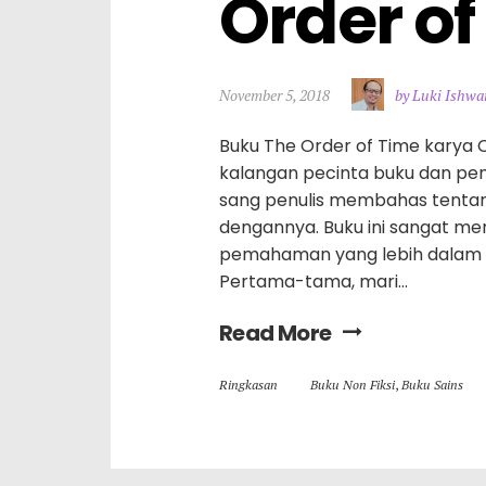
Order of
November 5, 2018
by Luki Ishwa
Buku The Order of Time karya C
kalangan pecinta buku dan peng
sang penulis membahas tentang
dengannya. Buku ini sangat m
pemahaman yang lebih dalam te
Pertama-tama, mari…
Read More
Ringkasan
Buku Non Fiksi
,
Buku Sains