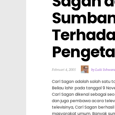
Sagan d
Sumban
Terhada
Penget
Februari 4, 2005
by Luki Ishwar
Carl Sagan adalah salah satu 
Beliau lahir pada tanggal 9 Nov
Carl Sagan dikenal sebagai seo
dan juga pembawa acara televisi
televisinya, Carl Sagan berha
masyarakat umum. Banyak su