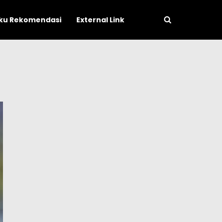
ku Rekomendasi
External Link