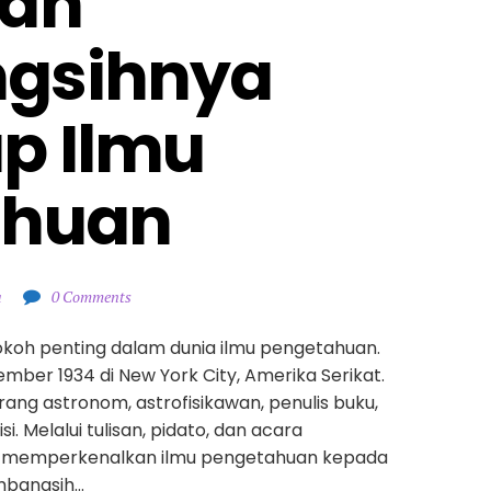
an 
gsihnya 
p Ilmu 
ahuan
a
0 Comments
tokoh penting dalam dunia ilmu pengetahuan.
ember 1934 di New York City, Amerika Serikat.
rang astronom, astrofisikawan, penulis buku,
. Melalui tulisan, pidato, dan acara
sil memperkenalkan ilmu pengetahuan kepada
mbangsih…