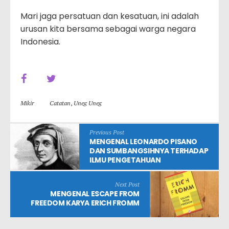
Mari jaga persatuan dan kesatuan, ini adalah
urusan kita bersama sebagai warga negara
Indonesia.
Mikir
Catatan
,
Uneg Uneg
Previous Post
MENGENAL LEONARDO PISANO
DAN SUMBANGSIHNYA TERHADAP
ILMU PENGETAHUAN
Next Post
MENGENAL ESCAPE FROM
FREEDOM KARYA ERICH FROMM