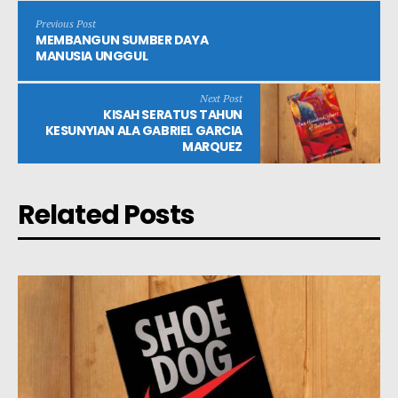
Previous Post
MEMBANGUN SUMBER DAYA
MANUSIA UNGGUL
Next Post
KISAH SERATUS TAHUN
KESUNYIAN ALA GABRIEL GARCIA
MARQUEZ
Related Posts